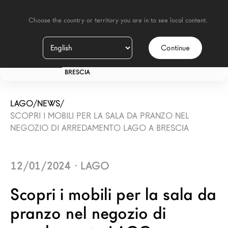
    Choose the country or territory you are in to see local content.

Continue
IT
STORE
BRESCIA
LAGO
/
NEWS
/
SCOPRI I MOBILI PER LA SALA DA PRANZO NEL
NEGOZIO DI ARREDAMENTO LAGO A BRESCIA
12/01/2024
·
LAGO
Scopri i mobili per la sala da
pranzo nel negozio di